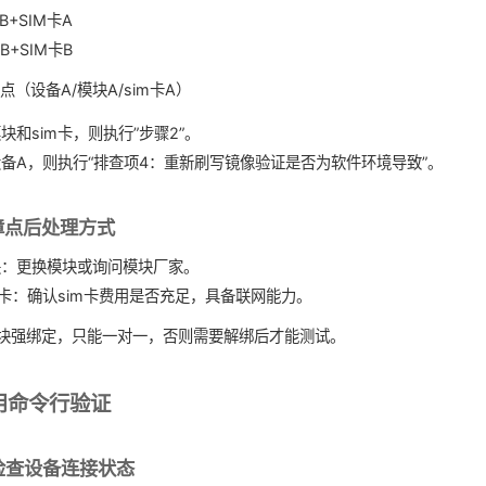
B+SIM卡A
B+SIM卡B
（设备A/模块A/sim卡A）
块和sim卡，则执行”步骤2”。
备A，则执行“排查项4：重新刷写镜像验证是否为软件环境导致”。
障点后处理方式
块：更换模块或询问模块厂家。
m卡：确认sim卡费用是否充足，具备联网能力。
模块强绑定，只能一对一，否则需要解绑后才能测试。
用命令行验证
b 检查设备连接状态