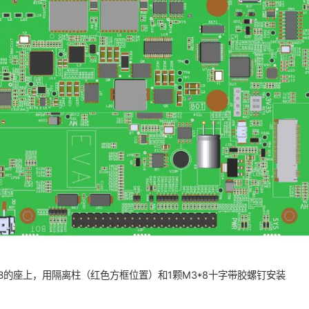
2-B的座上，用隔离柱（红色方框位置）和1颗M3*8十字带胶螺钉安装