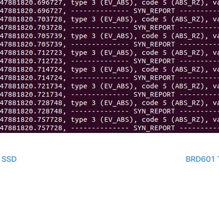
 SSD
BRD601