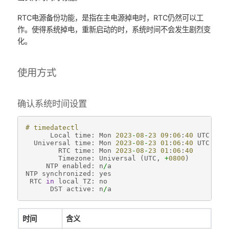
RTC电源备份功能，是指在主电源掉电时，RTC仍然可以工
作。使得系统掉电，重新启动的时，系统时间不会发生剧烈变
化。
使用方式
确认系统时间设置
# timedatectl 
Local
time
:
Mon
2023
-
08
-
23
09
:
06
:
40
UTC
Universal
time
:
Mon
2023
-
08
-
23
01
:
06
:
40
UTC
RTC
time
:
Mon
2023
-
08
-
23
01
:
06
:
40
Timezone
:
Universal
(
UTC
,
+
0800
)
NTP
enabled
:
n
/
a
NTP
synchronized
:
yes
RTC
in
local
TZ
:
no
DST
active
:
n
/
a
时间
含义