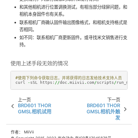
和其他相机进行位置调换测试，有相当部分绿屏问题，和
相机本身固件也有关系。
联系相机厂商确认固件输出图像格式，和相机支持格式是
否相同。
如不同：联系相机厂商更新固件。或寻找米文销售进行支
持。
​使用上述手段无效的情况
#使用下列命令获取日志，并将获得的日志发给技术支持人员
curl
-
sSL
https
:
//
doc
.
miivii
.
com
/
scripts
/
run_miiv
上一页
下一页
BRD601 THOR
BRD601 THOR
GMSL相机试用
GMSL相机外触
发
作者： MiiVii