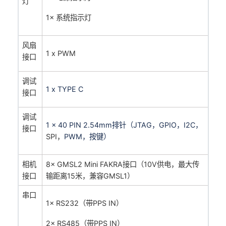
灯
1× 系统指示灯
风扇
1 x PWM
接口
调试
1 x TYPE C
接口
调试
1 x 40 PIN 2.54mm排针（
JTAG，
GPIO，
I2C，
接口
SPI，
PWM，
按键）
相机
8× GMSL2 Mini FAKRA接口（10V供电，最大传
接口
输距离15米，兼容GMSL1）
串口
1× RS232（带PPS IN）
2× RS485（带PPS IN）