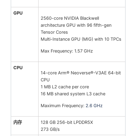
GPU
2560-core NVIDIA Blackwell
architecture GPU with 96 fifth-gen
Tensor Cores
Multi-Instance GPU (MIG) with 10 TPCs
Max Frequency: 1.57 GHz
CPU
14-core Arm® Neoverse®-V3AE 64-bit
CPU
1 MB L2 cache per core
16 MB shared system L3 cache
Maximum Frequency:
2.6 GHz
内存
128 GB 256-bit LPDDR5X
273 GB/s