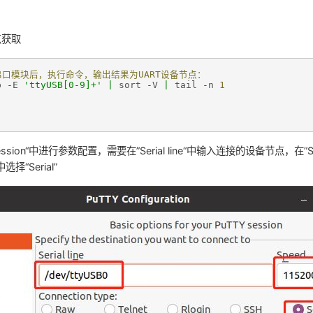
点获取
转串口模块后，执行命令，输出结果为UART设备节点：
p
-
E
'ttyUSB[0-9]+'
|
sort
-
V
|
tail
-
n
1
ession“中进行参数配置，需要在”Serial line“中输入连接的设备节点，在”
”中选择“Serial”