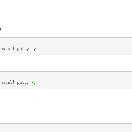
统）
install
putty
-
y
install
putty
-
y