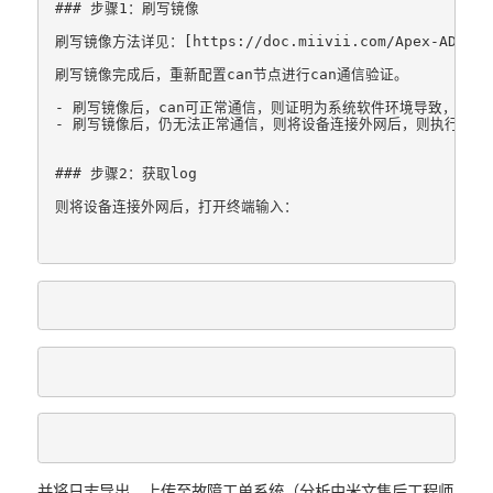
### 步骤1：刷写镜像

刷写镜像方法详见：[https://doc.miivii.com/Apex-AD10-User-
刷写镜像完成后，重新配置can节点进行can通信验证。

- 刷写镜像后，can可正常通信，则证明为系统软件环境导致，需要
- 刷写镜像后，仍无法正常通信，则将设备连接外网后，则执行"步骤2
### 步骤2：获取log

则将设备连接外网后，打开终端输入：

并将日志导出，上传至故障工单系统（分析由米文售后工程师