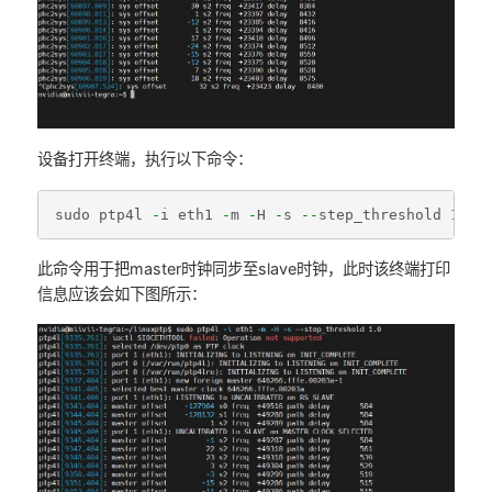
设备打开终端，执行以下命令：
sudo
ptp4l
-
i
eth1
-
m
-
H
-
s
--
step_threshold
1.0
此命令用于把master时钟同步至slave时钟，此时该终端打印
信息应该会如下图所示：