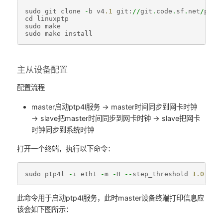
sudo
git
clone
-
b
v4
.1
git
:
//
git
.
code
.
sf
.
net
/
p
/
li
cd
linuxptp
sudo
make
sudo
make
install
主从设备配置
配置流程
master启动ptp4l服务 → master时间同步到网卡时钟
→ slave把master时间同步到网卡时钟 → slave把网卡
时钟同步到系统时钟
打开一个终端，执行以下命令：
sudo
ptp4l
-
i
eth1
-
m
-
H
--
step_threshold
1.0
此命令用于启动ptp4l服务，此时master设备终端打印信息应
该会如下图所示：