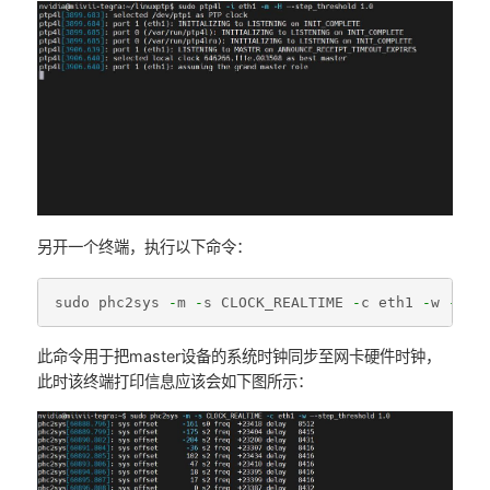
另开一个终端，执行以下命令：
sudo
phc2sys
-
m
-
s
CLOCK_REALTIME
-
c
eth1
-
w
--
st
此命令用于把master设备的系统时钟同步至网卡硬件时钟，
此时该终端打印信息应该会如下图所示：