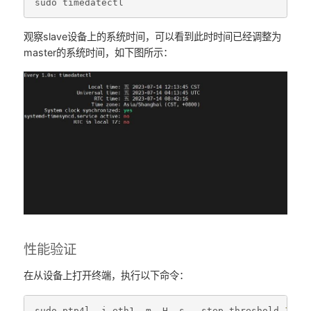
sudo
timedatectl
观察slave设备上的系统时间，可以看到此时时间已经调整为
master的系统时间，如下图所示：
性能验证
在从设备上打开终端，执行以下命令：
sudo
ptp4l
-
i
eth1
-
m
-
H
-
s
--
step_threshold
1.0