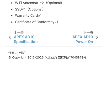
WiFi Antenna×1~2（Optional）
SSD×1（Optional）
Warranty Card×1
Certificate of Conformity×1
上一页
下一页
APEX AD10
APEX AD10
Specification
Power On
作者： MiiVii
© Copyright 2015-2023 米文动力 京ICP备17045878号.