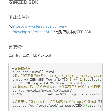
安装ZED SDK
下载软件包
从
https://www.stereolabs.com/en-
hk/developers/release/4.2
下载对应版本的ZED SDK
安装软件
请注意，请使用SDK v4.2.5
#安装依赖库
sudo
apt
install
zstd
#假定我们下载的包名为：ZED_SDK_Tegra_L4T35.3_v4.1.3.zs
chmod
+
x
ZED_SDK_Tegra_L4T35
.3
_v4
.1.3
.
zstd
.
run
./
ZED_SDK_Tegra_L4T35
.3
_v4
.1.3
.
zstd
.
run
#安装SDK之后，请检查对应ISP文件是否正常放置在对应目录
ls
/
var
/
nvidia
/
nvcam
/
settings
/
README
.
txt
zedx_ar0234
.
isp
zedx_imx678
.
isp
#如果无法找到isp文件，请手动复制对应的isp文件到指定目录下
sudo
cp
/
usr
/
local
/
zed
/
firmware
/
ZEDX
/*.
isp
/
var
/
n