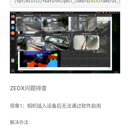
/
opt
/
miivii
/
features
/
gmsl_camera
/
bin
/
cameras_sdk_
ZEDX问题排查
现象1：相机插入设备后无法通过软件启用
解决办法：