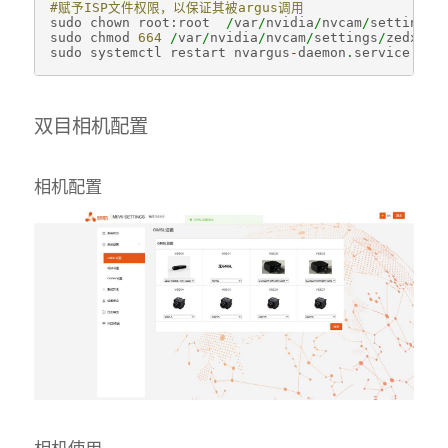
#赋予ISP文件权限，以保证其被argus调用
sudo
chown
root
:
root
/
var
/
nvidia
/
nvcam
/
settings
/
sudo
chmod
664
/
var
/
nvidia
/
nvcam
/
settings
/
zedx_ar
sudo
systemctl
restart
nvargus
-
daemon
.
service
双目相机配置
相机配置