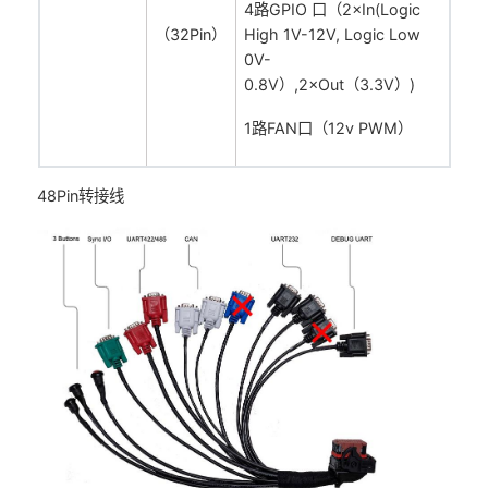
4路GPIO 口（2×In(Logic
（32Pin）
High 1V-12V, Logic Low
0V-
0.8V）,2×Out（3.3V）)
1路FAN口（12v PWM）
48Pin转接线