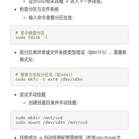
显示SSD但未挂载 → 进入下一步排查。
检查分区与文件系统
输入命令查看分区信息：
# 显示磁盘分区  
sudo
fdisk
-
l
若分区表异常或文件系统类型错误（如NTFS），需重新
格式化：
# 替换为实际分区名（如sda1） 
sudo
mkfs
-
t
ext4
/
dev
/
sdXn
尝试手动挂载
创建挂载目录并手动挂载：
sudo
mkdir
/
mnt
/
ssd
sudo
mount
/
dev
/
sdXn
/
mnt
/
ssd
挂载成功 → 自动挂载配置需修复（检查/etc/fstab文