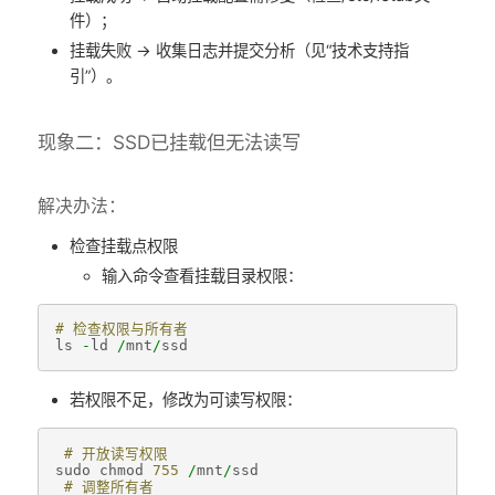
件）；
挂载失败 → 收集日志并提交分析（见“技术支持指
引”）。
现象二：SSD已挂载但无法读写
解决办法：
检查挂载点权限
输入命令查看挂载目录权限：
# 检查权限与所有者
ls
-
ld
/
mnt
/
ssd
若权限不足，修改为可读写权限：
# 开放读写权限 
sudo
chmod
755
/
mnt
/
ssd
# 调整所有者 