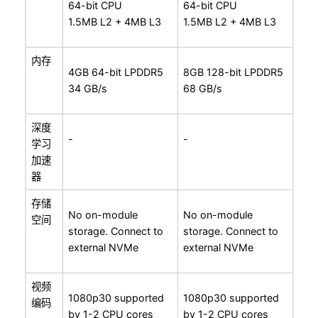
64-bit CPU
64-bit CPU
1.5MB L2 + 4MB L3
1.5MB L2 + 4MB L3
内存
4GB 64-bit LPDDR5
8GB 128-bit LPDDR5
34 GB/s
68 GB/s
深度
-
-
学习
加速
器
存储
No on-module
No on-module
空间
storage. Connect to
storage. Connect to
external NVMe
external NVMe
视频
1080p30 supported
1080p30 supported
编码
by 1-2 CPU cores
by 1-2 CPU cores