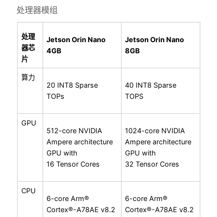
处理器模组
处理
Jetson Orin Nano
Jetson Orin Nano
器芯
4GB
8GB
片
算力
20 INT8 Sparse
40 INT8 Sparse
TOPs
TOPS
GPU
512-core NVIDIA
1024-core NVIDIA
Ampere architecture
Ampere architecture
GPU with
GPU with
16 Tensor Cores
32 Tensor Cores
CPU
6-core Arm®
6-core Arm®
Cortex®-A78AE v8.2
Cortex®-A78AE v8.2