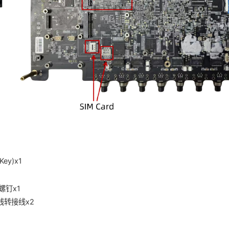
Key)x1
螺钉x1
天线转接线x2