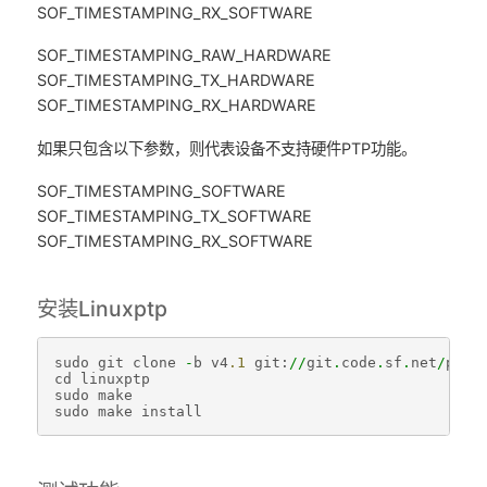
SOF_TIMESTAMPING_RX_SOFTWARE
SOF_TIMESTAMPING_RAW_HARDWARE
SOF_TIMESTAMPING_TX_HARDWARE
SOF_TIMESTAMPING_RX_HARDWARE
如果只包含以下参数，则代表设备不支持硬件PTP功能。
SOF_TIMESTAMPING_SOFTWARE
SOF_TIMESTAMPING_TX_SOFTWARE
SOF_TIMESTAMPING_RX_SOFTWARE
安装Linuxptp
sudo
git
clone
-
b
v4
.1
git
:
//
git
.
code
.
sf
.
net
/
p
/
li
cd
linuxptp
sudo
make
sudo
make
install