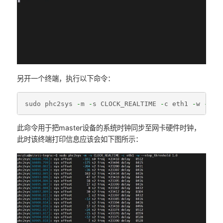
另开一个终端，执行以下命令：
sudo
phc2sys
-
m
-
s
CLOCK_REALTIME
-
c
eth1
-
w
--
st
此命令用于把master设备的系统时钟同步至网卡硬件时钟，
此时该终端打印信息应该会如下图所示：